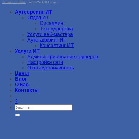
website creation
- WeDoWebSEO.com -
Аутсорсинг ИТ
Отдел ИТ
Сисадмин
Техподдержка
Услуги веб-мастера
Аутстаффинг ИТ
Консалтинг ИТ
Услуги ИТ
Администрирование серверов
Настройка сети
Отказоустойчивость
Цены
Блог
О нас
Контакты
?