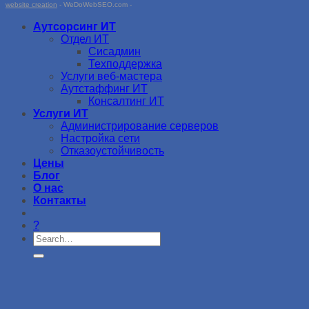
website creation
- WeDoWebSEO.com -
Аутсорсинг ИТ
Отдел ИТ
Сисадмин
Техподдержка
Услуги веб-мастера
Аутстаффинг ИТ
Консалтинг ИТ
Услуги ИТ
Администрирование серверов
Настройка сети
Отказоустойчивость
Цены
Блог
О нас
Контакты
?