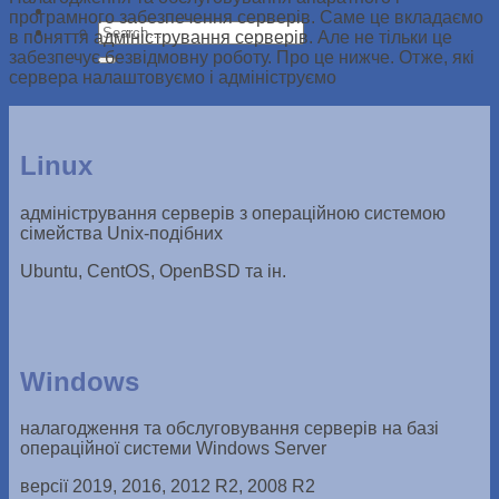
програмного забезпечення серверів. Саме це вкладаємо
в поняття адміністрування серверів. Але не тільки це
забезпечує безвідмовну роботу. Про це нижче. Отже, які
сервера налаштовуємо і адмініструємо
Linux
адміністрування серверів з операційною системою
сімейства Unix-подібних
Ubuntu, CentOS, OpenBSD та ін.
Windows
налагодження та обслуговування серверів на базі
операційної системи Windows Server
версії 2019, 2016, 2012 R2, 2008 R2