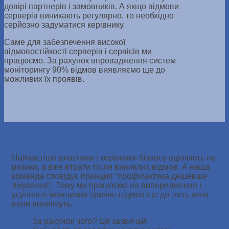
довірі партнерів і замовників. А якщо відмови
серверів виникають регулярно, то необхідно
серйозно задуматися керівнику.
Саме для забезпечення високої
відмовостійкості серверів і сервісів ми
працюємо. За рахунок впровадження систем
моніторингу 90% відмов виявляємо ще до
можливих їх проявів.
Найчастіше власники і керівники бізнесу оцінюють не
ризики, а вже втрати після виниклих відмов. А наша
команда сповідує принцип “профілактика дешевше
лікування”. Тому ми працюємо на випередження і
усунення можливих причин відмов ще до того, коли
вони виникнуть.
За рахунок чого? Це зазвичай