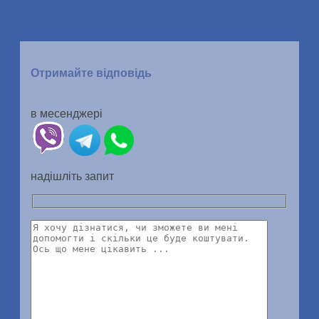
Отримайте відповідь
в месенджері
надішліть запит