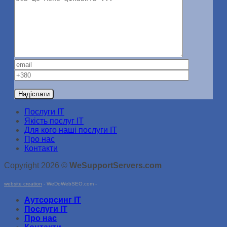
Послуги ІТ
Якість послуг ІТ
Для кого наші послуги ІТ
Про нас
Контакти
Copyright 2026 ©
WeSupportServers.com
website creation
- WeDoWebSEO.com -
Аутсорсинг ІТ
Послуги ІТ
Про нас