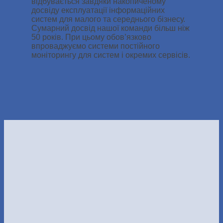
відбувається завдяки накопиченому
досвіду експлуатації інформаційних
систем для малого та середнього бізнесу.
Сумарний досвід нашої команди більш ніж
50 років. При цьому обов’язково
впроваджуємо системи постійного
моніторингу для систем і окремих сервісів.