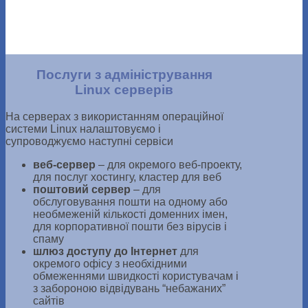
Послуги з адміністрування
Linux серверів
На серверах з використанням операційної
системи Linux налаштовуємо і
супроводжуємо наступні сервіси
веб-сервер
– для окремого веб-проекту,
для послуг хостингу, кластер для веб
поштовий сервер
– для
обслуговування пошти на одному або
необмеженій кількості доменних імен,
для корпоративної пошти без вірусів і
спаму
шлюз доступу до Інтернет
для
окремого офісу з необхідними
обмеженнями швидкості користувачам і
з забороною відвідувань “небажаних”
сайтів