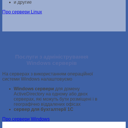
и другие
Про сервери Linux
Послуги з адміністрування
Windows серверів
На серверах з використанням операційної
системи Windows налаштовуємо
Windows сервери
для домену
ActiveDirectory на одному або двох
серверах, які можуть бути розміщені і в
географічно віддалених офісах
сервер для бухгалтерії 1С
Про сервери Windows